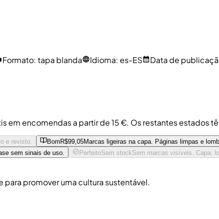
Formato
:
tapa blanda
Idioma
:
es-ES
Data de publicaç
tis em encomendas a partir de 15 €. Os restantes estados t
o e revisto.
Bom
R$99,05
Marcas ligeiras na capa. Páginas limpas e lo
ase sem sinais de uso.
Perfeito
Sem stock
Sem marcas visíveis. Capa, l
 para promover uma cultura sustentável.