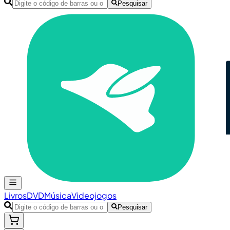
Pesquisar
Livros
DVD
Música
Videojogos
Pesquisar