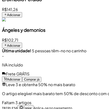
R$141,26
Adicionar
Ángeles y demonios
R$102,71
Adicionar
Última unidade!
5 pessoas têm-no no carrinho
-
IVA incluído
Frete GRÁTIS
Adicionar
Comprar já
Leve 3 e obtenha 50% no mais barato
O artigo elegível mais barato tem 50% de desconto com 
Faltam 3 artigos
Aplica-se no pagamento
TRIPLE50
Copiar