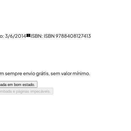
ão
:
3/6/2014
ISBN
:
ISBN 9788408127413
êm sempre envio grátis, sem valor mínimo.
mbada em bom estado.
ombada e páginas impecáveis.