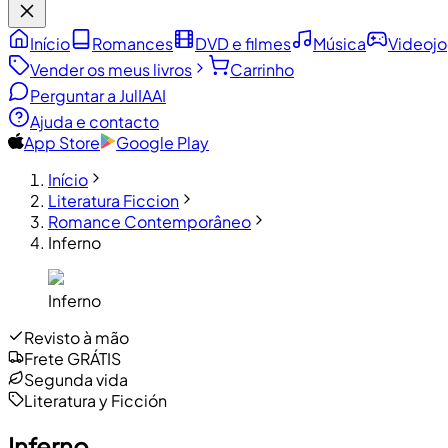
Início
Romances
DVD e filmes
Música
Videoj
Vender os meus livros
Carrinho
Perguntar a JulIA
AI
Ajuda e contacto
App Store
Google Play
Início
Literatura Ficcion
Romance Contemporâneo
Inferno
Inferno
Revisto à mão
Frete GRÁTIS
Segunda vida
Literatura y Ficción
Inferno