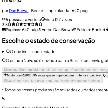
por
Dan Brown
·
Booket
· tapa blanda
· 640 pág
5 pessoas a ver isto
Visto 127 vezes
3,8
Páginas
:
640 pág
Autor
:
Dan Brown
Editora
:
Booket
Escolhe o estado de conservação
O que inclui cada estado
O estado Novo só é enviado para o Brasil, com envio grá
Aceitável
Sem stock
Marcas visíveis na capa. Conteúdo completo, íntegr
Muito bom
R$102,59
Marcas quase impercetíveis. Interior impecável. Qu
Novo
Sem stock
Livro novo, sem uso. Pedido diretamente à fábrica.
* Todos os nossos produtos são revisados cuidadosamente