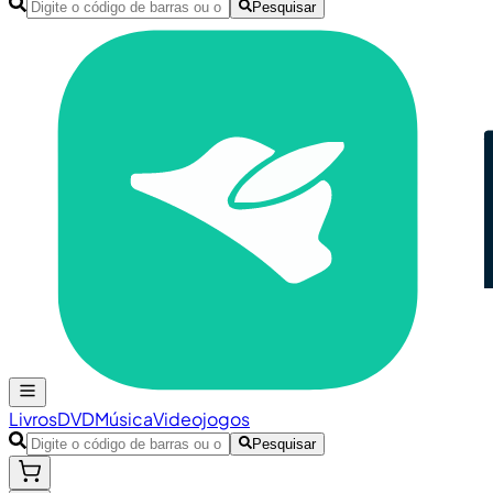
Pesquisar
Livros
DVD
Música
Videojogos
Pesquisar