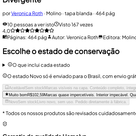
por
Veronica Roth
·
Molino
· tapa blanda
· 464 pág
10 pessoas a ver isto
Visto 167 vezes
4,0
Páginas
:
464 pág
Autor
:
Veronica Roth
Editora
:
Molin
Escolhe o estado de conservação
O que inclui cada estado
O estado Novo só é enviado para o Brasil, com envio grá
Aceitável
Sem stock
Marcas visíveis na capa. Conteúdo completo, íntegr
Muito bom
R$102,59
Marcas quase impercetíveis. Interior impecável. Qu
Novo
Sem stock
Livro novo, sem uso. Pedido diretamente à fábrica.
* Todos os nossos produtos são revisados cuidadosamente