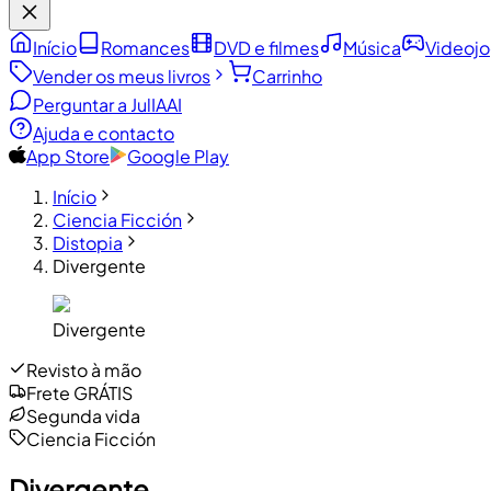
Início
Romances
DVD e filmes
Música
Videoj
Vender os meus livros
Carrinho
Perguntar a JulIA
AI
Ajuda e contacto
App Store
Google Play
Início
Ciencia Ficción
Distopia
Divergente
Divergente
Revisto à mão
Frete GRÁTIS
Segunda vida
Ciencia Ficción
Divergente