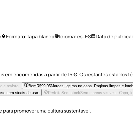
o
Formato
:
tapa blanda
Idioma
:
es-ES
Data de publica
tis em encomendas a partir de 15 €. Os restantes estados t
o e revisto.
Bom
R$99,05
Marcas ligeiras na capa. Páginas limpas e lo
ase sem sinais de uso.
Perfeito
Sem stock
Sem marcas visíveis. Capa, l
 para promover uma cultura sustentável.