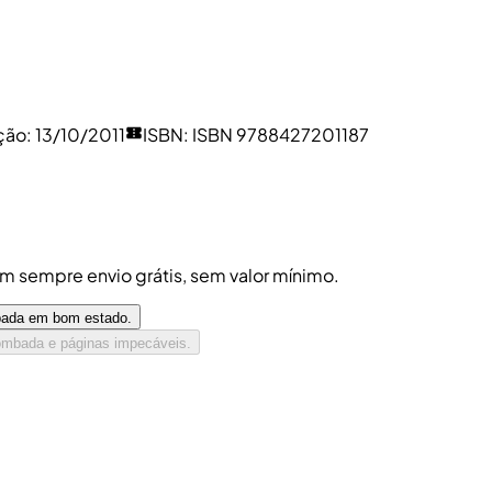
ção
:
13/10/2011
ISBN
:
ISBN 9788427201187
êm sempre envio grátis, sem valor mínimo.
mbada em bom estado.
ombada e páginas impecáveis.