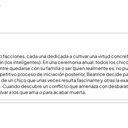
o
 facciones, cada una dedicada a cultivar una virtud concreta
ción (los inteligentes). En una ceremonia anual, todos los ch
 entre quedarse con su familia o ser quien realmente es, no
etitivo proceso de iniciación posterior, Beatrice decide pas
e un chico que unas veces resulta fascinante y otras la exa
o. Cuando descubre un conflicto que amenaza con desbaratar 
alvar a los que ama o para acabar muerta.